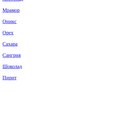
Мрамор
Оникс
Орех
Сахара
Сангрия
Шоколад
Пирит